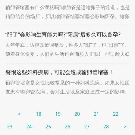
输卵管堵塞有什么症状吗?输卵管是运输卵子的通道，也是
精卵结合的场所，所以输卵管堵塞堵塞会影响怀孕。输卵
管阻塞一般来说是没有典型症状的，但最常见的表现就是
“阳了”会影响生育能力吗?“阳康”后多久可以备孕?
不孕，所以夫妻在有正常性生活一年以上，且未采取避
去年年底，防控政策调整后，许多人“阳”了，也“阳康”了。
随着身体恢复，人们的生活也逐渐步入正轨!一些适龄夫妇
更是把备孕计划提上日程;也有部分夫妇担心“阳康”之后对
警惕这些妇科疾病，可能会造成输卵管堵塞！
备孕有影响。一些关于“阳康”后备孕的常
输卵管堵塞是女性比较常见的一种妇科疾病。如果女性朋
友患有输卵管疾病，会对生活以及家庭造成一定的影响。
输卵管堵塞会使卵子、精子不能顺利结合，大家应该重视
起来。（1）盆腔炎慢性盆腔炎多表现为双侧输卵管炎，
<
18
19
20
21
22
23
24
25
26
27
28
>