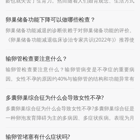
龄也就失去了生育力。然而随着人们婚育观念、生活方式
等的改变，卵巢功能减退也在年轻女性身上发生。那么，
卵巢储备功能下降可以做哪些检查？
对于已经明确卵巢功能减退的女性来说，想生育要怎么办
卵巢储备功能减退的诊断依赖于对卵巢储备功能的评价。
《卵巢储备功能减退临床诊治专家共识(2022年)》推荐使
用AMH、AFC、基础FSH并结合年龄因素，对卵巢储备功
输卵管检查要注意什么？
能进行综合评估。卵巢功能下降的检查AM
输卵管检查要注意什么？输卵管病变是不孕症的重要病
因。女性不孕的原因约40%与输卵管的结构和功能异常有
关。因此在不孕不育的诊断中，输卵管检查是一项重要内
多囊卵巢综合征为什么会导致女性不孕?
容。检查的时间：安排在月经干净3-7天， 检查前3
多囊卵巢综合征为什么会导致女性不孕?多囊卵巢综合征是
一种卵泡发育障碍为主的多病因、多症状疾病。表现为月
经稀发或者闭经、高雄激素血症、不孕、肥胖、反复流
输卵管堵塞有什么症状吗?
产、妊娠期糖尿病、糖耐量异常、非胰岛素依赖型糖尿病