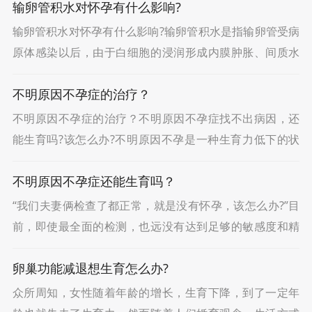
输卵管积水对怀孕有什么影响?
人工授精
输卵管积水对怀孕有什么影响?输卵管积水是指输卵管受病
试管婴儿
原体感染以后，由于白细胞的浸润形成内膜肿胀、间质水
肿、渗出，输卵管粘膜上皮脱落。输卵管是精子的通路，
不明原因不孕症的治疗？
又是精卵结合的场所，若输卵管出现狭窄、闭锁、变形
不明原因不孕症的治疗？不明原因不孕症找不出病因，还
能生育吗?该怎么办?不明原因不孕是一种生育力低下的状
态，不孕可能是暂时的生育延后，大部分患者通过积极配
不明原因不孕症还能生育吗？
合医生治疗均可以成功受孕，仅有极少数患者为永久性
“我们夫妻俩检查了都正常，就是没有怀孕，该怎么办?”目
前，即使最全面的检测，也远没有达到足够的敏感度和精
确度来确定所有不孕症的病因。因此，会存在有一些夫妇
卵巢功能减退想生育怎么办?
该做的检查都做了，显示都是正常，就是没有怀孕。
众所周知，女性随着年龄的增长，生育下降，到了一定年