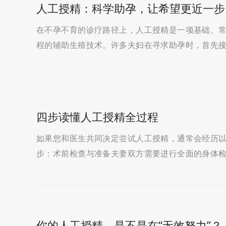
人工授精：科学助孕，让希望更近一步
在不孕不育的诊疗路径上，人工授精是一项基础、
程的辅助生殖技术。许多夫妇在寻求助孕时，首先
让我们为您揭开这项技术的神秘面纱。简单来说，人
四步读懂人工授精全过程
如果您和医生共同决定尝试人工授精，通常会经历
步：术前检查与准备夫妻双方需要进行全面的身体
行人工授精，并排除其他影响怀孕的因素。第二步：
你的人工授精，是不是在“无效努力”？