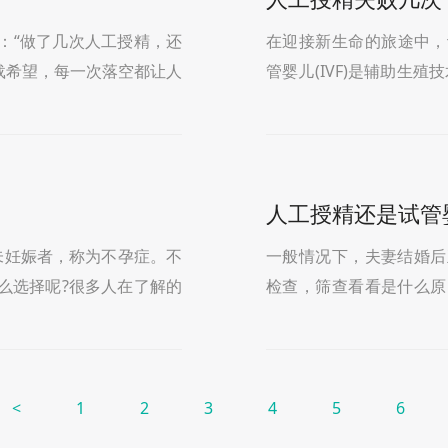
：“做了几次人工授精，还
在迎接新生命的旅途中，许
载希望，每一次落空都让人
管婴儿(IVF)是辅助生
精(
心中难免会产生这样的疑
人工授精还是试管
未妊娠者，称为不孕症。不
一般情况下，夫妻结婚后
么选择呢?很多人在了解的
检查，筛查看看是什么原
婴儿也会低很多
助生殖技术助孕，却不知
<
1
2
3
4
5
6