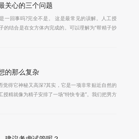
最关心的三个问题
儿是一回事吗?完全不是。 这是最常见的误解。人工授
子的结合是在女方体内完成的。可以理解为“帮精子抄
受精。是将精子和卵子都取出来，在实
想的那么复杂
是否觉得它神秘又高深?其实，它是一项非常贴近自然的
工授精就像为精子安排了一场“特快专递”。我们把男方
处理，筛选出形态好、活力强的“优质
，建议考虑试管呢？