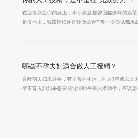
在迎接新生命的路上，不少家庭都曾面临这样的迷茫
是没怀上，我该继续还是转做试管?”每一次尝试都承
焦虑——我们懂。01不是所有“受精”都能“成全”人工授
哪些不孕夫妇适合做人工授精？
育龄期夫妇未避孕，有正常性生活，同居1年或以上
孕不育夫妇如果想要通过辅助生殖技术助孕，应该怎
过程中觉得人工授精更接近自然妊娠，费用相比试管