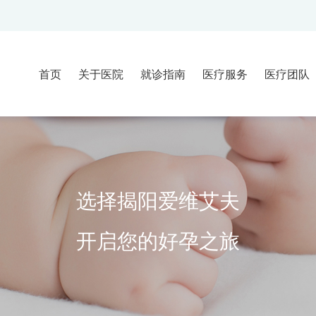
首页
关于医院
就诊指南
医疗服务
医疗团队
医院介绍
就诊流程
不孕不育门诊
临床团队
大事记
就诊须知
辅助生殖妇科
胚胎实验
新闻动态
来院路线
辅助生殖男科
医技团队
选择揭阳爱维艾夫
常见问题
生殖中医科
试管婴儿顾问
疑难门诊
开启您的好孕之旅
早孕门诊