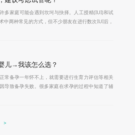
多家庭可能会遇到坎坷与抉择。人工授精(IUI)和试
殖技术中两种常见的方式，但不少朋友在进行数次IUI后，
问：“我究竟还要尝试几次?
婴儿→我该怎么选？
正常备孕一年怀不上，就需要进行生育力评估等相关
因导致备孕失败。很多家庭在求孕的过程中知道了辅
道该如何打开自己的备孕计划：选择人工授精?
>