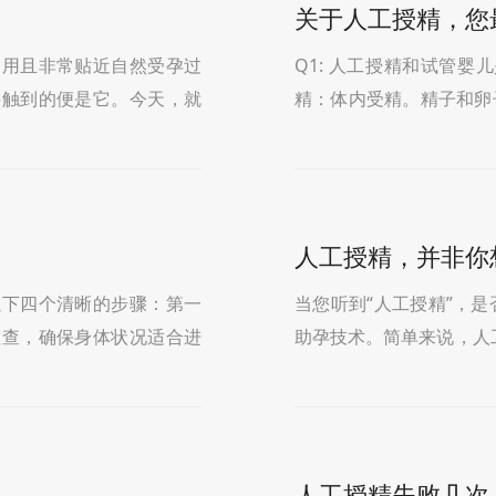
关于人工授精，您
常用且非常贴近自然受孕过
Q1: 人工授精和试管婴
接触到的便是它。今天，就
精：体内受精。精子和卵
工授精是一种通过非
近路”。试管婴儿：体外
人工授精，并非你
以下四个清晰的步骤：第一
当您听到“人工授精”，
检查，确保身体状况适合进
助孕技术。简单来说，人
监测排卵这是成功的
的精液在实验室进行优化
人工授精失败几次