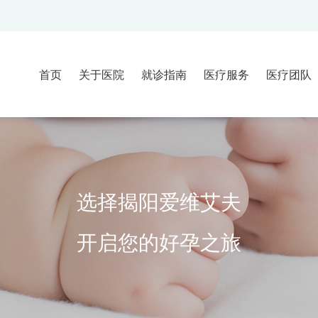
首页
关于医院
就诊指南
医疗服务
医疗团队
医院介绍
就诊流程
不孕不育门诊
临床团队
大事记
就诊须知
辅助生殖妇科
胚胎实验
新闻动态
来院路线
辅助生殖男科
医技团队
选择揭阳爱维艾夫
常见问题
生殖中医科
试管婴儿顾问
疑难门诊
开启您的好孕之旅
早孕门诊