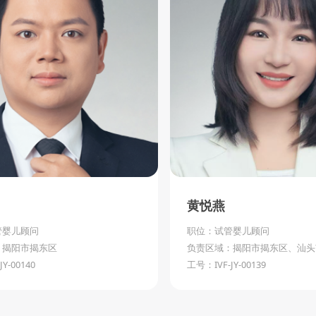
黄悦燕
管婴儿顾问
职位：试管婴儿顾问
：揭阳市揭东区
负责区域：揭阳市揭东区、汕头
Y-00140
工号：IVF-JY-00139