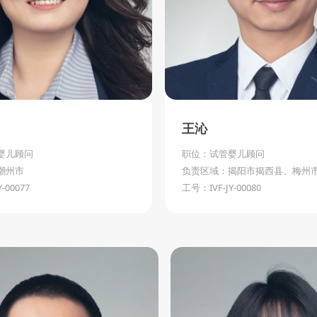
王沁
婴儿顾问
职位：试管婴儿顾问
潮州市
负责区域：揭阳市揭西县、梅州
-00077
工号：IVF-JY-00080