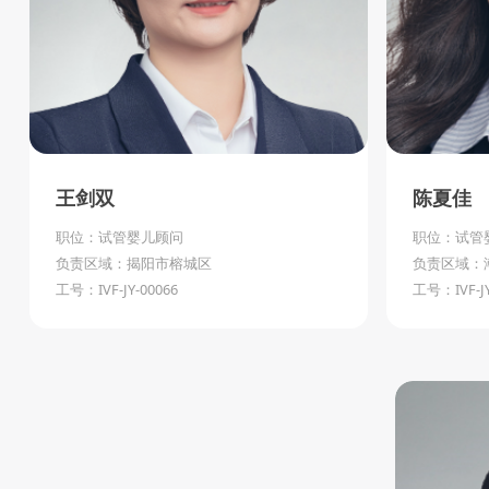
王剑双
陈夏佳
职位：试管婴儿顾问
职位：试管
负责区域：揭阳市榕城区
负责区域：
工号：IVF-JY-00066
工号：IVF-JY