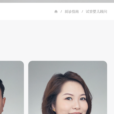
/
就诊指南
/
试管婴儿顾问