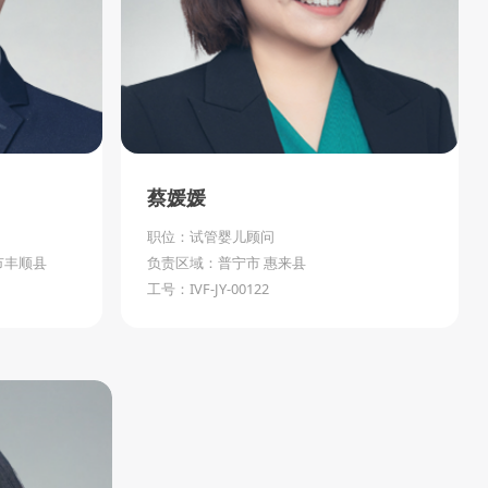
蔡媛媛
职位：试管婴儿顾问
市丰顺县
负责区域：普宁市 惠来县
工号：IVF-JY-00122