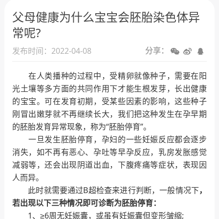
人工授精
父母健康为什么宝宝会胚胎染色体异
试管婴儿
常呢?
发布时间：2022-04-08
分享：
在人类播种的过程中，受精卵就像种子，需要在阳
光土壤等多方面的共同作用下才能生根发芽，长出健康
的宝宝。可在发育初期，受某些因素的影响，这些种子
刚冒出嫩芽就不再继续长大，我们把这种发生在孕早期
的胚胎发育异常现象，称为“胚胎停育”。
一旦发生胚胎停育，孕妇的一些妊娠反应都会逐步
消失，如不再有恶心、孕吐等早孕反应，乳房发胀感觉
减弱等，还会出现阴道出血，下腹疼痛等症状，表现因
人而异。
此时就需要通过B超检查来进行判断，一般情况下
，
若出现以下三种情况即可诊断为胚胎停育：
1、≥6周无妊娠囊，或虽有妊娠囊但变形皱缩;