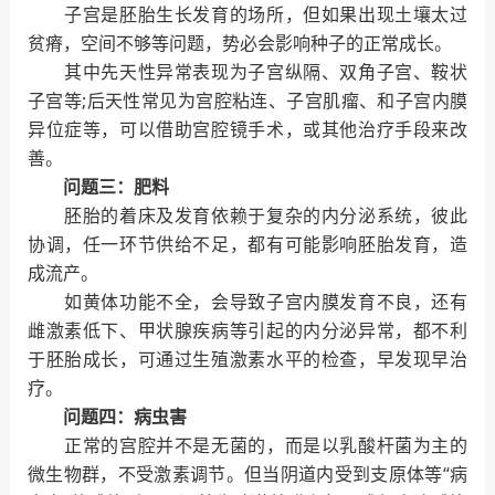
子宫是胚胎生长发育的场所，但如果出现土壤太过
贫瘠，空间不够等问题，势必会影响种子的正常成长。
其中先天性异常表现为子宫纵隔、双角子宫、鞍状
子宫等;后天性常见为宫腔粘连、子宫肌瘤、和子宫内膜
异位症等，可以借助宫腔镜手术，或其他治疗手段来改
善。
问题三：肥料
胚胎的着床及发育依赖于复杂的内分泌系统，彼此
协调，任一环节供给不足，都有可能影响胚胎发育，造
成流产。
如黄体功能不全，会导致子宫内膜发育不良，还有
雌激素低下、甲状腺疾病等引起的内分泌异常，都不利
于胚胎成长，可通过生殖激素水平的检查，早发现早治
疗。
问题四：病虫害
正常的宫腔并不是无菌的，而是以乳酸杆菌为主的
微生物群，不受激素调节。但当阴道内受到支原体等“病