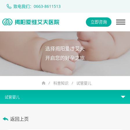
致电我们：0663-8611513
立即咨询
选择揭阳爱维艾夫
开启您的好孕之旅
/
科普知识
/
试管婴儿
试管婴儿
女性不孕
返回上页
男性不育