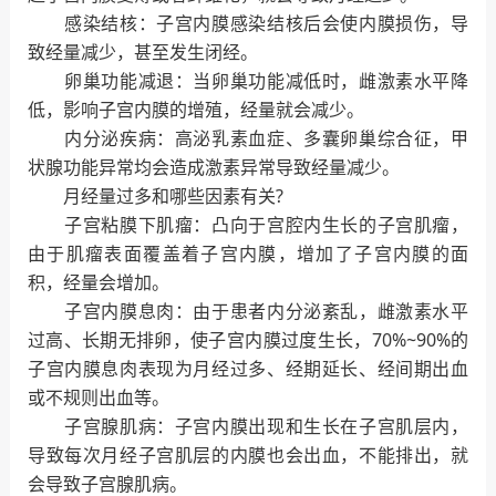
感染结核：子宫内膜感染结核后会使内膜损伤，导
致经量减少，甚至发生闭经。
卵巢功能减退：当卵巢功能减低时，雌激素水平降
低，影响子宫内膜的增殖，经量就会减少。
内分泌疾病：高泌乳素血症、多囊卵巢综合征，甲
状腺功能异常均会造成激素异常导致经量减少。
月经量过多和哪些因素有关?
子宫粘膜下肌瘤：凸向于宫腔内生长的子宫肌瘤，
由于肌瘤表面覆盖着子宫内膜，增加了子宫内膜的面
积，经量会增加。
子宫内膜息肉：由于患者内分泌紊乱，雌激素水平
过高、长期无排卵，使子宫内膜过度生长，70%~90%的
子宫内膜息肉表现为月经过多、经期延长、经间期出血
或不规则出血等。
子宫腺肌病：子宫内膜出现和生长在子宫肌层内，
导致每次月经子宫肌层的内膜也会出血，不能排出，就
会导致子宫腺肌病。