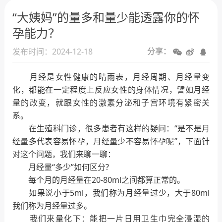
人工授精
“大姨妈”的量多和量少能透露你的怀
试管婴儿
孕能力？
发布时间：2024-12-18
分享：
月经是女性健康的晴雨表，月经周期、月经量变
化，都能在一定程度上反应女性的身体情况，譬如月经
量的改变，就跟女性的激素分泌和子宫环境有紧密关
系。
在生殖科门诊，很多患者有这样的疑问：“是不是月
经量多代表容易怀孕，月经量少不容易怀孕呢”，下面针
对这个问题，我们来聊一聊：
月经量“多少”如何区分?
每个月的月经量在20-80ml之间都算正常的。
如果说小于5ml，我们称为月经量过少，大于80ml
我们称为月经量过多。
我们来量化下：能把一片日用卫生巾完全浸湿的