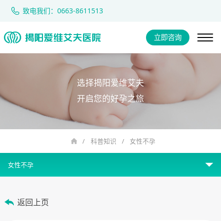
致电我们：0663-8611513
立即咨询
选择揭阳爱维艾夫
开启您的好孕之旅
/
科普知识
/
女性不孕
女性不孕
女性不孕
返回上页
男性不育