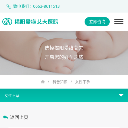
致电我们：0663-8611513
立即咨询
选择揭阳爱维艾夫
开启您的好孕之旅
/
科普知识
/
女性不孕
女性不孕
女性不孕
返回上页
男性不育