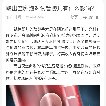
人工授精
取出空卵泡对试管婴儿有什么影响？
试管婴儿
发布时间：2024-12-04
分享：
试管婴儿的取卵手术是在阴道超声引导下，穿刺针
经阴道、穹窿刺向卵泡;在穿刺针抵达卵泡表面时，适度
加力使穿刺针迅速刺入卵泡腔内;通过负压逐个抽吸每一
个卵泡的卵泡液，将其收集到试管内，由实验室的胚胎
师在显微镜下仔细查找卵子，将其放入含有特殊培养液
的培养皿内。
而出现空卵泡的情况主要是指：经B超监测时，能观
察到卵泡的存在并且发育看似正常的，可是在取卵的时
候，却发现是卵泡内没有卵子。