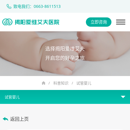
致电我们：0663-8611513
立即咨询
选择揭阳爱维艾夫
开启您的好孕之旅
/
科普知识
/
试管婴儿
试管婴儿
女性不孕
返回上页
男性不育