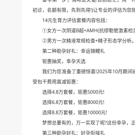
初诊，名额有限，先到先得!)让专业的评估为您
14元生育力评估套餐内容包括：
①女方一次阴道B超+AMH(抗缪勒管激素检测
②男方一次精液常规检查+精子形态学分析
第二种助孕好礼：幸运锦鲤礼
钜惠抽奖，幸孕天选
我们为您准备了重磅惊喜!2025年10月期间
受包干费用直减钜惠：
选择4.8万套餐，钜惠5000元!
选择6.8万套餐，钜惠8000元!
选择8.8万套餐，钜惠10000元!
梦想总要有的，万一实现了呢?这份幸孕，正
第三种助孕好礼：好孕衔接礼