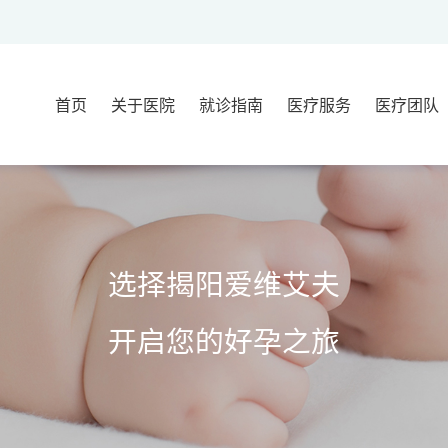
首页
关于医院
就诊指南
医疗服务
医疗团队
医院介绍
就诊流程
不孕不育门诊
临床团队
大事记
就诊须知
辅助生殖妇科
胚胎实验
新闻动态
来院路线
辅助生殖男科
医技团队
选择揭阳爱维艾夫
常见问题
生殖中医科
试管婴儿顾问
疑难门诊
开启您的好孕之旅
早孕门诊