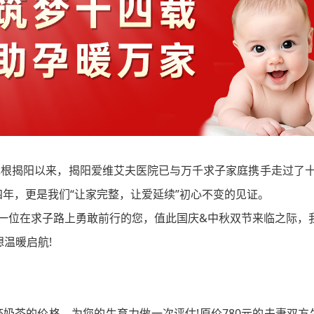
根揭阳以来，揭阳爱维艾夫医院已与万千求子家庭携手走过了
四年，更是我们“让家完整，让爱延续”初心不变的见证。
在求子路上勇敢前行的您，值此国庆&中秋双节来临之际，我院
想温暖启航!
的价格，为您的生育力做一次评估!原价780元的夫妻双方生育